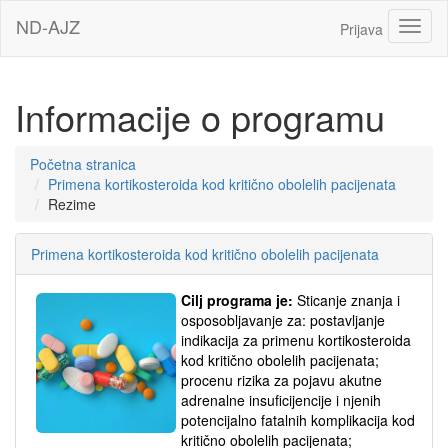
Idi
ND-AJZ
Toggl
Prijava
na
glavni
sadržaj
Informacije o programu
Početna stranica
Primena kortikosteroida kod kritično obolelih pacijenata
Rezime
Primena kortikosteroida kod kritično obolelih pacijenata
Cilj programa je:
Sticanje znanja i
osposobljavanje za: postavljanje
indikacija za primenu kortikosteroida
kod kritično obolelih pacijenata;
procenu rizika za pojavu akutne
adrenalne insuficijencije i njenih
potencijalno fatalnih komplikacija kod
kritično obolelih pacijenata;