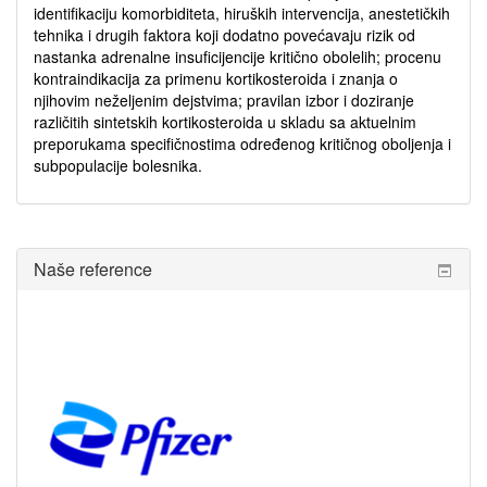
identifikaciju komorbiditeta, hiruških intervencija, anestetičkih
tehnika i drugih faktora koji dodatno povećavaju rizik od
nastanka adrenalne insuficijencije kritično obolelih; procenu
kontraindikacija za primenu kortikosteroida i znanja o
njihovim neželjenim dejstvima; pravilan izbor i doziranje
različitih sintetskih kortikosteroida u skladu sa aktuelnim
preporukama specifičnostima određenog kritičnog oboljenja i
subpopulacije bolesnika.
Preskoči
Naše reference
Naše
reference