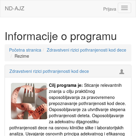
Idi
ND-AJZ
Toggl
Prijava
na
glavni
sadržaj
Informacije o programu
Početna stranica
Zdravstveni rizici pothranjenosti kod dece
Rezime
Zdravstveni rizici pothranjenosti kod dece
Cilj programa je:
Sticanje relevantnih
znanja u cilju praktičnog
osposobljavanja za pravovremeno
prepoznavanje pothranjenosti kod dece.
Osposobljavanje za utvrđivanje stepena
pothranjenosti deteta. Osposobljavanje
za adekvatnu dijagnostiku
pothranjenosti dece na osnovu kliničke slike i laboratorijskih
analiza. Usvajanje osnovnih principa adekvatnog i efikasnog