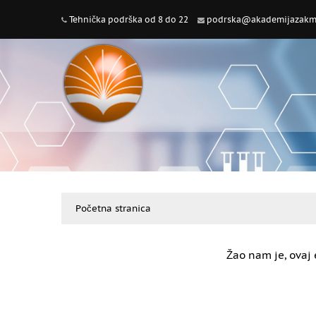
Tehnička podrška od 8 do 22
podrska@akademijazakme
Početna stranica
Žao nam je, ovaj 