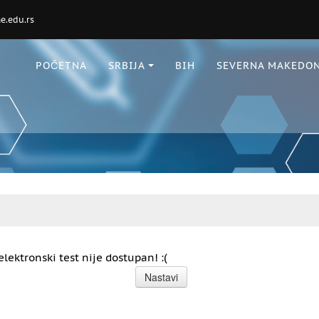
.edu.rs
POČETNA
SRBIJA
BIH
SEVERNA MAKEDON
elektronski test nije dostupan! :(