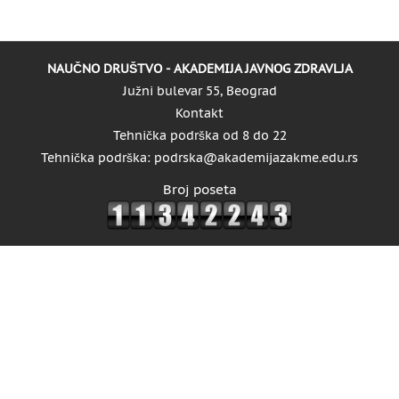
NAUČNO DRUŠTVO - AKADEMIJA JAVNOG ZDRAVLJA
Južni bulevar 55, Beograd
Kontakt
Tehnička podrška od 8 do 22
Tehnička podrška: podrska@akademijazakme.edu.rs
Broj poseta