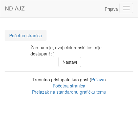
Idi
ND-AJZ
Toggl
Prijava
na
glavni
sadržaj
Početna stranica
Žao nam je, ovaj elektronski test nije
dostupan! :(
Trenutno pristupate kao gost (
Prijava
)
Početna stranica
Prelazak na standardnu grafičku temu