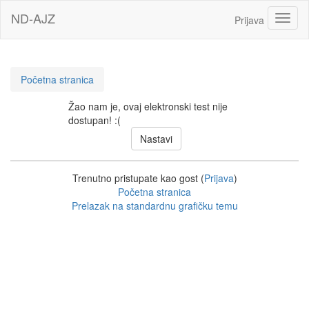
Idi
ND-AJZ
Toggl
Prijava
na
glavni
sadržaj
Početna stranica
Žao nam je, ovaj elektronski test nije
dostupan! :(
Trenutno pristupate kao gost (
Prijava
)
Početna stranica
Prelazak na standardnu grafičku temu