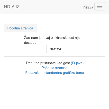
Idi
ND-AJZ
Toggl
Prijava
na
glavni
sadržaj
Početna stranica
Žao nam je, ovaj elektronski test nije
dostupan! :(
Trenutno pristupate kao gost (
Prijava
)
Početna stranica
Prelazak na standardnu grafičku temu