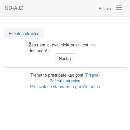
Idi
ND-AJZ
Toggl
Prijava
na
glavni
sadržaj
Početna stranica
Žao nam je, ovaj elektronski test nije
dostupan! :(
Trenutno pristupate kao gost (
Prijava
)
Početna stranica
Prelazak na standardnu grafičku temu