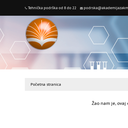
Tehnička podrška od 8 do 22
podrska@akademijazakme
Početna stranica
Žao nam je, ovaj 