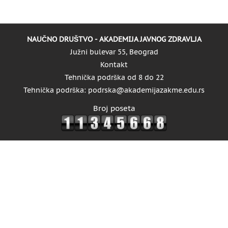
NAUČNO DRUŠTVO - AKADEMIJA JAVNOG ZDRAVLJA
Južni bulevar 55, Beograd
Kontakt
Tehnička podrška od 8 do 22
Tehnička podrška: podrska@akademijazakme.edu.rs
Broj poseta