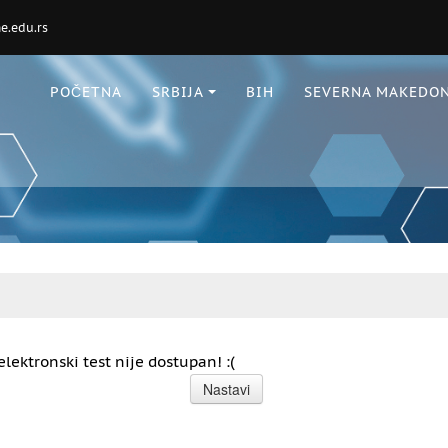
.edu.rs
POČETNA
SRBIJA
BIH
SEVERNA MAKEDON
elektronski test nije dostupan! :(