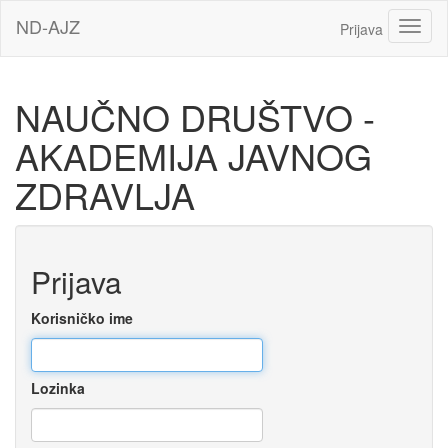
Idi
ND-AJZ
Toggl
Prijava
na
glavni
sadržaj
NAUČNO DRUŠTVO -
AKADEMIJA JAVNOG
ZDRAVLJA
Preskoči
Prijava
za
kreiranje
novog
Korisničko ime
korisničkog
naloga
Lozinka