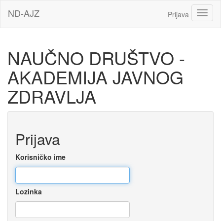
Idi
ND-AJZ
Toggl
Prijava
na
glavni
sadržaj
NAUČNO DRUŠTVO -
AKADEMIJA JAVNOG
ZDRAVLJA
Preskoči
Prijava
za
kreiranje
novog
Korisničko ime
korisničkog
naloga
Lozinka