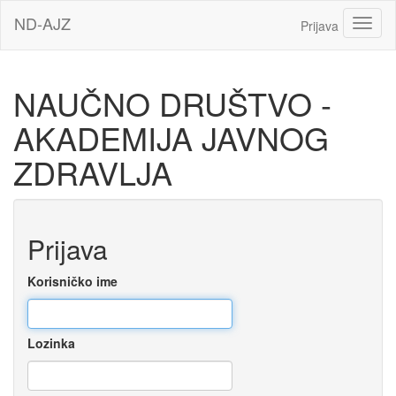
Idi
ND-AJZ
Toggl
Prijava
na
glavni
sadržaj
NAUČNO DRUŠTVO -
AKADEMIJA JAVNOG
ZDRAVLJA
Preskoči
Prijava
za
kreiranje
novog
Korisničko ime
korisničkog
naloga
Lozinka