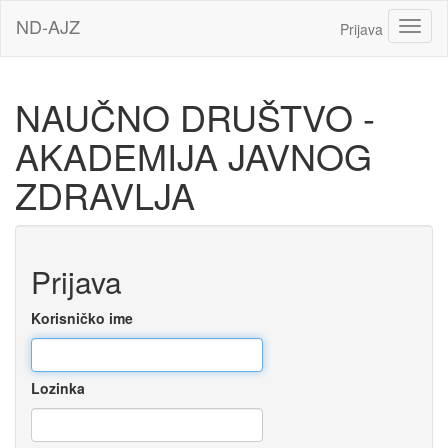
Idi
ND-AJZ
Toggl
Prijava
na
glavni
sadržaj
NAUČNO DRUŠTVO -
AKADEMIJA JAVNOG
ZDRAVLJA
Preskoči
Prijava
za
kreiranje
novog
Korisničko ime
korisničkog
naloga
Lozinka