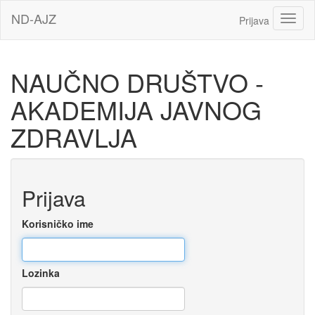
Idi
ND-AJZ
Toggl
Prijava
na
glavni
sadržaj
NAUČNO DRUŠTVO -
AKADEMIJA JAVNOG
ZDRAVLJA
Preskoči
Prijava
za
kreiranje
novog
Korisničko ime
korisničkog
naloga
Lozinka