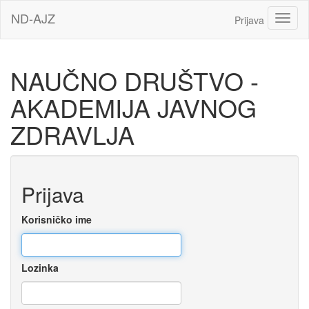
Idi
ND-AJZ
Toggl
Prijava
na
glavni
sadržaj
NAUČNO DRUŠTVO -
AKADEMIJA JAVNOG
ZDRAVLJA
Preskoči
Prijava
za
kreiranje
novog
Korisničko ime
korisničkog
naloga
Lozinka