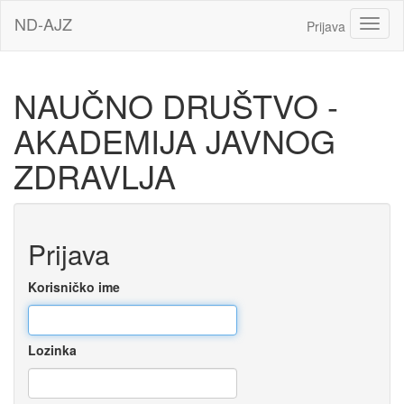
Idi
ND-AJZ
Toggl
Prijava
na
glavni
sadržaj
NAUČNO DRUŠTVO -
AKADEMIJA JAVNOG
ZDRAVLJA
Preskoči
Prijava
za
kreiranje
novog
Korisničko ime
korisničkog
naloga
Lozinka