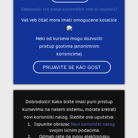
Zaboravili ste svoje korisničko ime ili lozinku?
Vaš veb čitač mora imati omogućene kolačiće
Neki od kurseva mogu dozvoliti
pristup gostima (anonimnim
korisnicima)
Dobrodošli! Kako biste imali puni pristup
kursevima na našem sistemu, morate kreirati
novi korisnički nalog. Sledite ova uputstva:
Ispunite obrazac
Novi korisnički nalog
svojim ličnim podacima.
Odmah ćete na svoju elektronsku