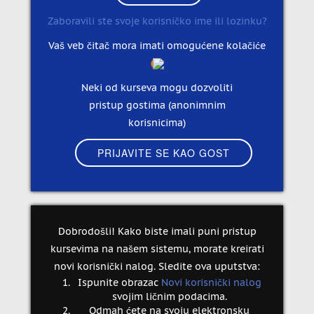
Zaboravili ste svoje korisničko ime ili lozinku?
Vaš veb čitač mora imati omogućene kolačiće
Neki od kurseva mogu dozvoliti
pristup gostima (anonimnim
korisnicima)
Dobrodošli! Kako biste imali puni pristup
kursevima na našem sistemu, morate kreirati
novi korisnički nalog. Sledite ova uputstva:
Ispunite obrazac
Novi korisnički nalog
svojim ličnim podacima.
Odmah ćete na svoju elektronsku