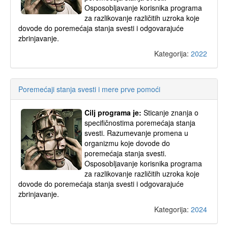
Osposobljavanje korisnika programa
za razlikovanje različitih uzroka koje
dovode do poremećaja stanja svesti i odgovarajuće
zbrinjavanje.
Kategorija:
2022
Poremećaji stanja svesti i mere prve pomoći
Cilj programa je:
Sticanje znanja o
specifičnostima poremećaja stanja
svesti. Razumevanje promena u
organizmu koje dovode do
poremećaja stanja svesti.
Osposobljavanje korisnika programa
za razlikovanje različitih uzroka koje
dovode do poremećaja stanja svesti i odgovarajuće
zbrinjavanje.
Kategorija:
2024