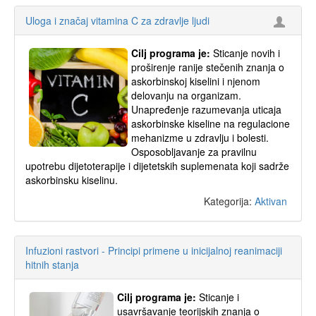
Uloga i značaj vitamina C za zdravlje ljudi
Cilj programa je:
Sticanje novih i
proširenje ranije stečenih znanja o
askorbinskoj kiselini i njenom
delovanju na organizam.
Unapređenje razumevanja uticaja
askorbinske kiseline na regulacione
mehanizme u zdravlju i bolesti.
Osposobljavanje za pravilnu
upotrebu dijetoterapije i dijetetskih suplemenata koji sadrže
askorbinsku kiselinu.
Kategorija:
Aktivan
Infuzioni rastvori - Principi primene u inicijalnoj reanimaciji
hitnih stanja
Cilj programa je:
Sticanje i
usavršavanje teorijskih znanja o