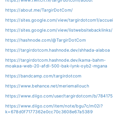
https://www.twitch.tv/targirdotcom/about
https://about.me/TargirDotCom/
https://sites.google.com/view/targirdotcom1/accueil
https://sites.google.com/view/listwebsitebacklinks/ac
https://hashnode.com/@TargirDotCom
https://targirdotcom.hashnode.dev/shhada-alaboa
https://targirdotcom.hashnode.dev/kama-bahm-
moakaa-web-20-afdl-500-bak-lynk-oyb2-mgana
https://bandcamp.com/targirdotcom
https://www.behance.net/meriemallouch
https://www.diigo.com/user/targirdotcom/b/7841753
https://www.diigo.com/item/note/bgu7c/m02i?
k=678d0f7177362e0cc70c3608e67a5389