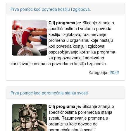
Prva pomoć kod povreda kostiju i zglobova.
Cilj programa je:
Sticanje znanja o
specifičnostima i vrstama povreda
kostiju i zglobova; razumevanje
promena u organizmu koje nastaju
kod povreda kostiju i zglobova;
osposobljavanje korisnika programa
za prepoznavanje i adekvatno
zbrinjavanje osoba sa povredama kostiju i zglobova.
Kategorija:
2022
Prva pomoć kod poremećaja stanja svesti
Cilj programa je:
Sticanje znanja o
specifičnostima poremećaja stanja
svesti. Razumevanje promena u
organizmu koje dovode do
poremećaja stanja svesti.