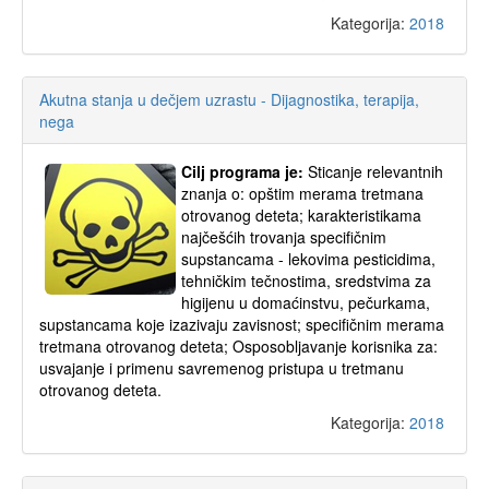
Kategorija:
2018
Akutna stanja u dečjem uzrastu - Dijagnostika, terapija,
nega
Cilj programa je:
Sticanje relevantnih
znanja o: opštim merama tretmana
otrovanog deteta; karakteristikama
najčešćih trovanja specifičnim
supstancama - lekovima pesticidima,
tehničkim tečnostima, sredstvima za
higijenu u domaćinstvu, pečurkama,
supstancama koje izazivaju zavisnost; specifičnim merama
tretmana otrovanog deteta; Osposobljavanje korisnika za:
usvajanje i primenu savremenog pristupa u tretmanu
otrovanog deteta.
Kategorija:
2018