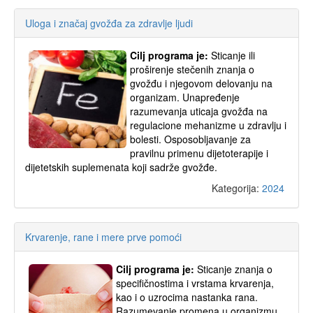
Uloga i značaj gvožđa za zdravlje ljudi
Cilj programa je:
Sticanje ili
proširenje stečenih znanja o
gvožđu i njegovom delovanju na
organizam. Unapređenje
razumevanja uticaja gvožđa na
regulacione mehanizme u zdravlju i
bolesti. Osposobljavanje za
pravilnu primenu dijetoterapije i
dijetetskih suplemenata koji sadrže gvožđe.
Kategorija:
2024
Krvarenje, rane i mere prve pomoći
Cilj programa je:
Sticanje znanja o
specifičnostima i vrstama krvarenja,
kao i o uzrocima nastanka rana.
Razumevanje promena u organizmu