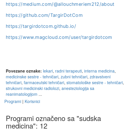
https://medium.com/@allouchmeriem212/about
https://github.com/TargirDotCom
https://targirdotcom.github.io/
https://www.magcloud.com/user/targirdotcom
Povezane oznake:
lekari
,
radni terapeuti
,
interna medicina
,
medicinske sestre - tehničari
,
zubni tehničari
,
zdravstveni
tehničari
,
farmaceutski tehničari
,
stomatološke sestre - tehničari
,
strukovni medicinski radiolozi
,
anesteziologija sa
reanimatologijom
...
Programi
|
Korisnici
Programi označeno sa "sudska
medicina": 12