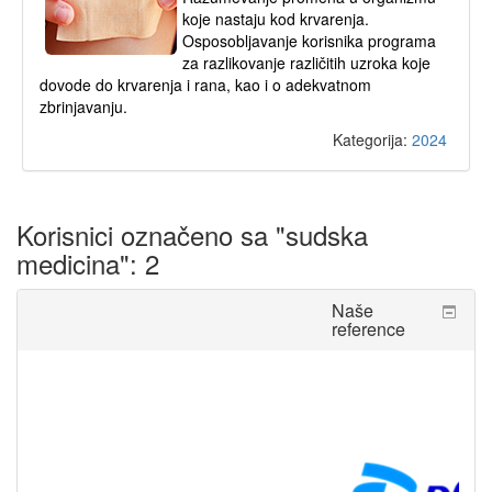
koje nastaju kod krvarenja.
Osposobljavanje korisnika programa
za razlikovanje različitih uzroka koje
dovode do krvarenja i rana, kao i o adekvatnom
zbrinjavanju.
Kategorija:
2024
Korisnici označeno sa "sudska
medicina": 2
Preskoči
Naše
Naše
reference
reference
Andrijana
Dina Stojić
Radovanić