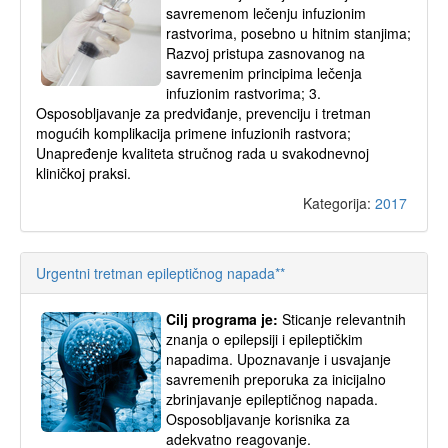
savremenom lečenju infuzionim
rastvorima, posebno u hitnim stanjima;
Razvoj pristupa zasnovanog na
savremenim principima lečenja
infuzionim rastvorima; 3.
Osposobljavanje za predviđanje, prevenciju i tretman
mogućih komplikacija primene infuzionih rastvora;
Unapređenje kvaliteta stručnog rada u svakodnevnoj
kliničkoj praksi.
Kategorija:
2017
Urgentni tretman epileptičnog napada**
Cilj programa je:
Sticanje relevantnih
znanja o epilepsiji i epileptičkim
napadima. Upoznavanje i usvajanje
savremenih preporuka za inicijalno
zbrinjavanje epileptičnog napada.
Osposobljavanje korisnika za
adekvatno reagovanje.