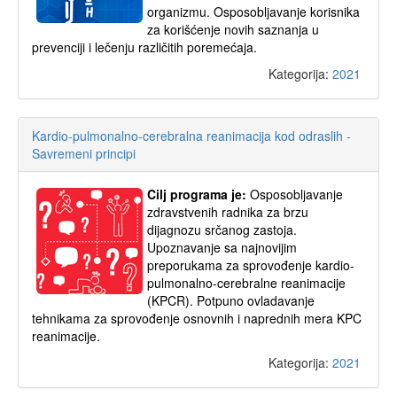
organizmu. Osposobljavanje korisnika
za korišćenje novih saznanja u
prevenciji i lečenju različitih poremećaja.
Kategorija:
2021
Kardio-pulmonalno-cerebralna reanimacija kod odraslih -
Savremeni principi
Cilj programa je:
Osposobljavanje
zdravstvenih radnika za brzu
dijagnozu srčanog zastoja.
Upoznavanje sa najnovijim
preporukama za sprovođenje kardio-
pulmonalno-cerebralne reanimacije
(KPCR). Potpuno ovladavanje
tehnikama za sprovođenje osnovnih i naprednih mera KPC
reanimacije.
Kategorija:
2021