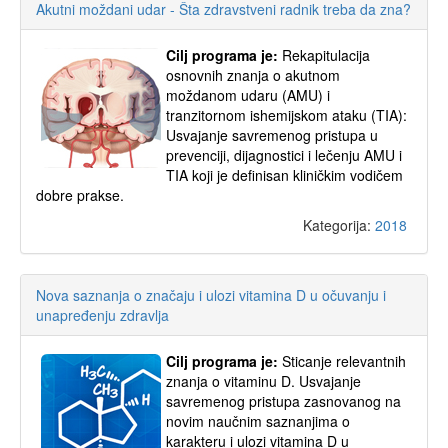
Akutni moždani udar - Šta zdravstveni radnik treba da zna?
Cilj programa je:
Rekapitulacija
osnovnih znanja o akutnom
moždanom udaru (AMU) i
tranzitornom ishemijskom ataku (TIA):
Usvajanje savremenog pristupa u
prevenciji, dijagnostici i lečenju AMU i
TIA koji je definisan kliničkim vodičem
dobre prakse.
Kategorija:
2018
Nova saznanja o značaju i ulozi vitamina D u očuvanju i
unapređenju zdravlja
Cilj programa je:
Sticanje relevantnih
znanja o vitaminu D. Usvajanje
savremenog pristupa zasnovanog na
novim naučnim saznanjima o
karakteru i ulozi vitamina D u