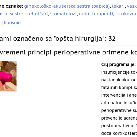
ne oznake:
ginekološko-akušerska sestra (babica)
,
lekari
,
vask
ske sestre - tehničari
,
stomatolozi
,
radni terapeuti
,
strukovne
i
|
Korisnici
ami označeno sa "opšta hirurgija": 32
vremeni principi perioperativne primene ko
Cilj programa je:
insuficijencije t
nastanak akutne a
fatalnih komplika
intervencija i an
adrenalne insufi
perioperativne s
prevencije adrena
postoperativno. Pr
doza kortikoster