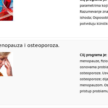
parametrima koji 
Razumevanje zna
ishoda; Osposobl
potvrđuju klinič
nopauza i osteoporoza.
Cilj programa je:
menopauze, fizio
osnovama problem
osteoporoze. Usv
osteoporoze; dij
menopauzom. Ospo
pristup problem