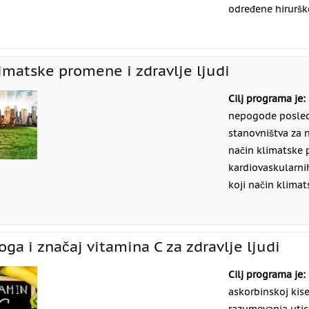
određene hiruršk
imatske promene i zdravlje ljudi
Cilj programa je:
nepogode posledi
stanovništva za 
način klimatske 
kardiovaskularnih
koji način klima
oga i značaj vitamina C za zdravlje ljudi
Cilj programa je:
askorbinskoj kis