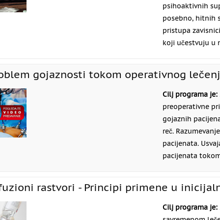
psihoaktivnih sup
posebno, hitnih 
pristupa zavisni
koji učestvuju u 
oblem gojaznosti tokom operativnog lečen
Cilj programa je:
preoperativne pr
gojaznih pacijenat
reč. Razumevanje 
pacijenata. Usva
pacijenata tokom
fuzioni rastvori - Principi primene u inicijal
Cilj programa je:
savremenom lečen