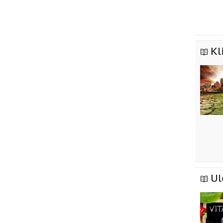
Kl
Ul