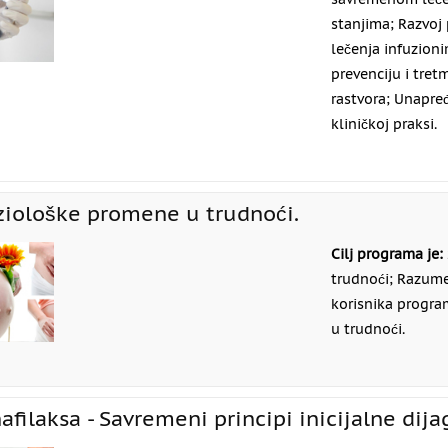
stanjima; Razvoj
lečenja infuzioni
prevenciju i tre
rastvora; Unapre
kliničkoj praksi.
ziološke promene u trudnoći.
Cilj programa je:
trudnoći; Razume
korisnika progra
u trudnoći.
afilaksa - Savremeni principi inicijalne dija