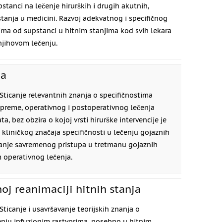
stanci na lečenje hirurških i drugih akutnih,
stanja u medicini. Razvoj adekvatnog i specifičnog
cima od supstanci u hitnim stanjima kod svih lekara
njihovom lečenju.
ja
Sticanje relevantnih znanja o specifičnostima
ipreme, operativnog i postoperativnog lečenja
a, bez obzira o kojoj vrsti hirurške intervencije je
kliničkog značaja specifičnosti u lečenju gojaznih
janje savremenog pristupa u tretmanu gojaznih
 operativnog lečenja.
noj reanimaciji hitnih stanja
Sticanje i usavršavanje teorijskih znanja o
ju infuzionim rastvorima, posebno u hitnim