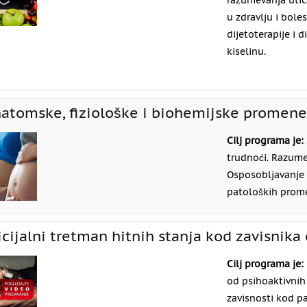
razumevanja utic
u zdravlju i bole
dijetoterapije i 
kiselinu.
atomske, fiziološke i biohemijske promene
Cilj programa je:
trudnoći. Razume
Osposobljavanje k
patoloških prome
icijalni tretman hitnih stanja kod zavisnika
Cilj programa je:
od psihoaktivnih
zavisnosti kod p