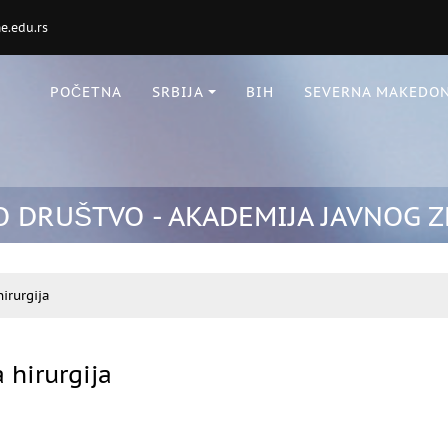
.edu.rs
POČETNA
SRBIJA
BIH
SEVERNA MAKEDON
 DRUŠTVO - AKADEMIJA JAVNOG Z
irurgija
 hirurgija