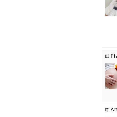
Fi
An