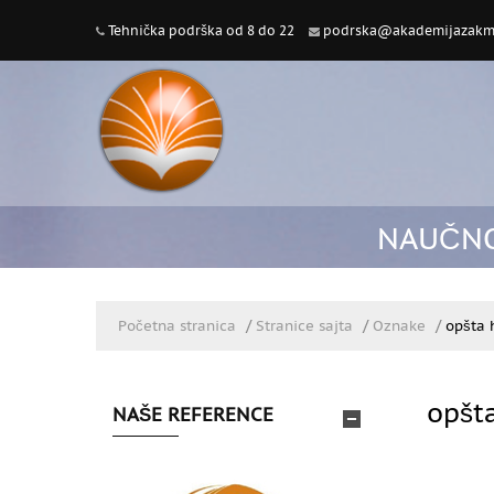
Tehnička podrška od 8 do 22
podrska@akademijazakme
NAUČNO
Početna stranica
▶︎
Stranice sajta
▶︎
Oznake
▶︎
opšta h
opšta
NAŠE REFERENCE