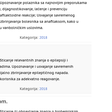
Upoznavanje polaznika sa najnovijim preporukama
 dijagnostikovanje, lečenje i prevenciju
nafilaktoidne reakcije; Usvajanje savremenog
zbrinjavanja bolesnika sa anafilaksom, kako u
 u vanbolničkim uslovima.
Kategorija:
2018
Sticanje relevantnih znanja o epilepsiji i
adima. Upoznavanje i usvajanje savremenih
ijalno zbrinjavanje epileptičnog napada.
korisnika za adekvatno reagovanje.
Kategorija:
2018
om.
Sticanje ili obnavljanje znanja o biohemijskim