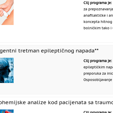
Cilj programa je:
za prepoznavanje,
anafilaktičke i a
koncepta hitnog 
bolničkim tako i
gentni tretman epileptičnog napada**
Cilj programa je:
epileptičkim nap
preporuka za inic
Osposobljavanje 
ohemijske analize kod pacijenata sa traum
Cilj programa je: