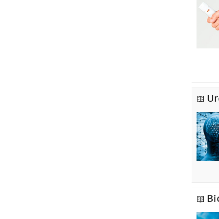
Ur
Bi