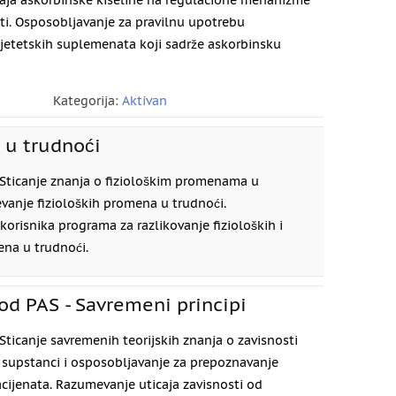
aja askorbinske kiseline na regulacione mehanizme
sti. Osposobljavanje za pravilnu upotrebu
dijetetskih suplemenata koji sadrže askorbinsku
Kategorija:
Aktivan
 u trudnoći
Sticanje znanja o fiziološkim promenama u
vanje fizioloških promena u trudnoći.
orisnika programa za razlikovanje fizioloških i
na u trudnoći.
 od PAS - Savremeni principi
Sticanje savremenih teorijskih znanja o zavisnosti
 supstanci i osposobljavanje za prepoznavanje
acijenata. Razumevanje uticaja zavisnosti od