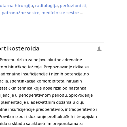
ularna hirurgija
,
radiologija
,
perfuzionisti
,
 patronažne sestre
,
medicinske sestre
...
rtikosteroida
Procenu rizika za pojavu akutne adrenalne
okom hirurškog lečenja. Prepoznavanje rizika za
drenalne insuficijencije i njenih potencijalno
cija. Identifikacija komorbiditeta, hiruških
estetičkih tehnika koje nose rizik od nastanka
cijencije u perioperativnom periodu. Sprovođenje
uplementacije u adekvattnim dozama u cilju
lne insuficijencije preoperativno, intraoperativno i
avilan izbor i doziranje profilaktičkih i terapijskih
oida u skladu sa aktuelnim preporukama za