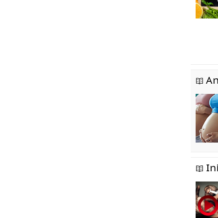
An
In