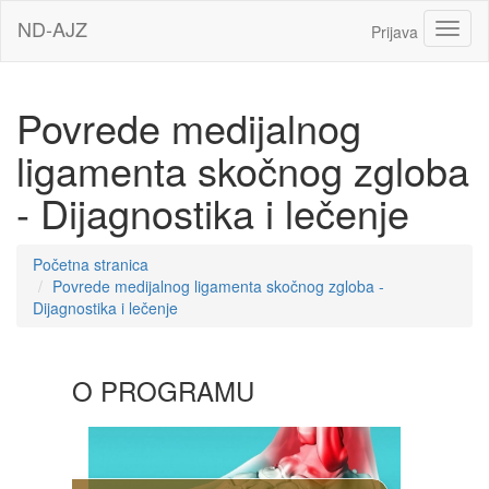
Idi
ND-AJZ
Toggl
Prijava
na
glavni
sadržaj
Povrede medijalnog
ligamenta skočnog zgloba
- Dijagnostika i lečenje
Početna stranica
Povrede medijalnog ligamenta skočnog zgloba -
Dijagnostika i lečenje
Sekcija
O PROGRAMU