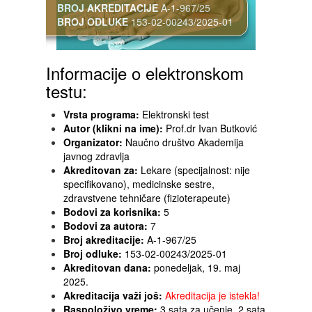
BROJ AKREDITACIJE
A-1-967/25
BROJ ODLUKE
153-02-00243/2025-01
Informacije o elektronskom
testu:
Vrsta programa:
Elektronski test
Autor (klikni na ime):
Prof.dr Ivan Butković
Organizator:
Naučno društvo Akademija
javnog zdravlja
Akreditovan za:
Lekare (specijalnost: nije
specifikovano), medicinske sestre,
zdravstvene tehničare (fizioterapeute)
Bodovi za korisnika:
5
Bodovi za autora:
7
Broj akreditacije:
A-1-967/25
Broj odluke:
153-02-00243/2025-01
Akreditovan dana:
ponedeljak, 19. maj
2025.
Akreditacija važi još:
Akreditacija je istekla!
Raspoloživo vreme:
3 sata za učenje, 2 sata