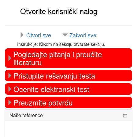
Otvorite korisnički nalog
Otvori sve
Zatvori sve
Instrukcije: Klikom na sekciju otvarate sekciju.
Pogledajte pitanja i proučite
literaturu
Pristupite rešavanju testa
Ocenite elektronski test
Preuzmite potvrdu
Preskoči
Naše reference
Naše
reference