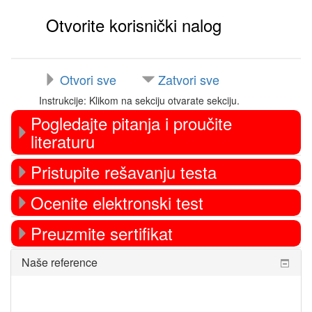
Otvorite korisnički nalog
Otvori sve
Zatvori sve
Instrukcije: Klikom na sekciju otvarate sekciju.
Pogledajte pitanja i proučite
literaturu
Pristupite rešavanju testa
Ocenite elektronski test
Preuzmite sertifikat
Preskoči
Naše reference
Naše
reference