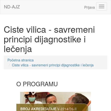
Idi
ND-AJZ
Toggl
Prijava
na
glavni
sadržaj
Ciste vilica - savremeni
principi dijagnostike i
lečenja
Početna stranica
Ciste vilica - savremeni principi dijagnostike i lečenja
Sekcija
O PROGRAMU
BROJ AKREDITACIJE
V-2214/26-II