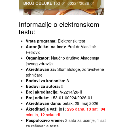
BROJ ODLUKE
153-01-00224/2026-01
Informacije o elektronskom
testu:
Vrsta programa:
Elektronski test
Autor (klikni na ime):
Prof.dr Vlastimir
Petrović
Organizator:
Naučno društvo Akademija
javnog zdravlja
Akreditovan za:
Stomatologe, zdravstvene
tehničare
Bodovi za korisnika:
3
Bodovi za autora:
5
Broj akreditacije:
V-2214/26-II
Broj odluke:
153-01-00224/2026-01
Akreditovan dana:
petak, 29. maj 2026.
Akreditacija važi još:
295
dana,
13
sati,
04
minuta,
12
sekundi.
Raspoloživo vreme:
2 sata za učenje, 1 sat
za rešavanje testa