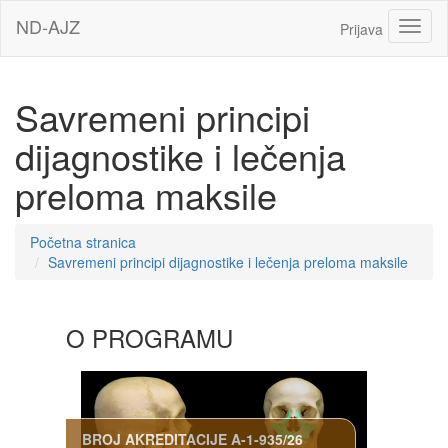
Idi
ND-AJZ
Toggl
Prijava
na
glavni
sadržaj
Savremeni principi
dijagnostike i lečenja
preloma maksile
Početna stranica
Savremeni principi dijagnostike i lečenja preloma maksile
Sekcija
O PROGRAMU
BROJ AKREDITACIJE
A-1-935/26