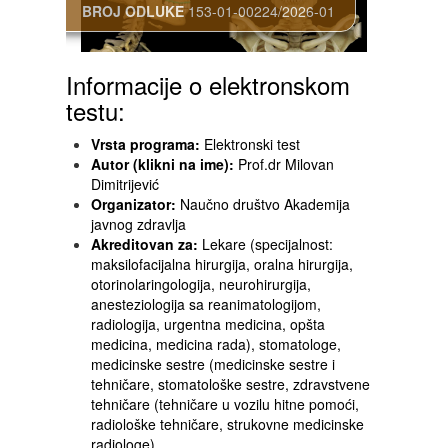
BROJ ODLUKE
153-01-00224/2026-01
Informacije o elektronskom
testu:
Vrsta programa:
Elektronski test
Autor (klikni na ime):
Prof.dr Milovan
Dimitrijević
Organizator:
Naučno društvo Akademija
javnog zdravlja
Akreditovan za:
Lekare (specijalnost:
maksilofacijalna hirurgija, oralna hirurgija,
otorinolaringologija, neurohirurgija,
anesteziologija sa reanimatologijom,
radiologija, urgentna medicina, opšta
medicina, medicina rada), stomatologe,
medicinske sestre (medicinske sestre i
tehničare, stomatološke sestre, zdravstvene
tehničare (tehničare u vozilu hitne pomoći,
radiološke tehničare, strukovne medicinske
radiologe)