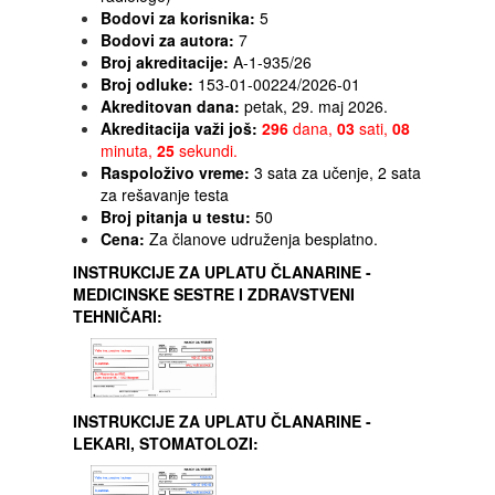
Bodovi za korisnika:
5
Bodovi za autora:
7
Broj akreditacije:
A-1-935/26
Broj odluke:
153-01-00224/2026-01
Akreditovan dana:
petak, 29. maj 2026.
Akreditacija važi još:
296
dana,
03
sati,
08
minuta,
25
sekundi.
Raspoloživo vreme:
3 sata za učenje, 2 sata
za rešavanje testa
Broj pitanja u testu:
50
Cena:
Za članove udruženja besplatno.
INSTRUKCIJE ZA UPLATU ČLANARINE -
MEDICINSKE SESTRE I ZDRAVSTVENI
TEHNIČARI:
INSTRUKCIJE ZA UPLATU ČLANARINE -
LEKARI, STOMATOLOZI: