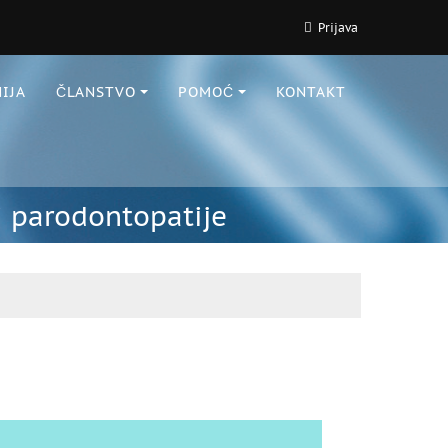
Prijava
IJA
ČLANSTVO
POMOĆ
KONTAKT
i parodontopatije