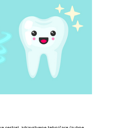
e sestre), zdravstvene tehničare (zubne