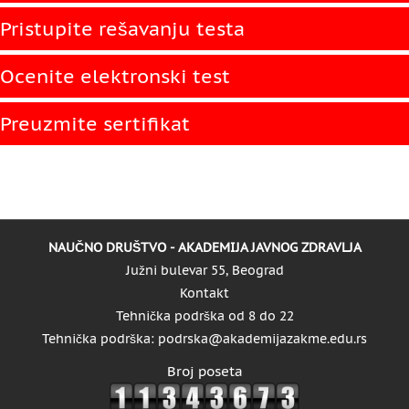
Pristupite rešavanju testa
Ocenite elektronski test
Preuzmite sertifikat
NAUČNO DRUŠTVO - AKADEMIJA JAVNOG ZDRAVLJA
Južni bulevar 55, Beograd
Kontakt
Tehnička podrška od 8 do 22
Tehnička podrška: podrska@akademijazakme.edu.rs
Broj poseta