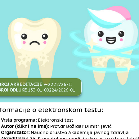
BROJ AKREDITACIJE
V-2222/26-II
BROJ ODLUKE
153-01-00224/2026-01
formacije o elektronskom testu:
Vrsta programa:
Elektronski test
Autor (klikni na ime):
Prof.dr Božidar Dimitrijević
Organizator:
Naučno društvo Akademija javnog zdravlja
Akreditovan za:
Stomatologe, medicinske sestre (stomatološk