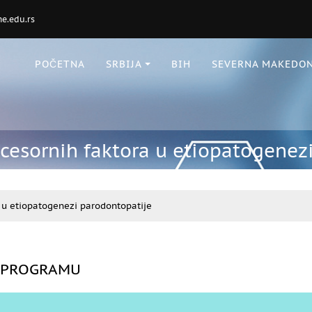
e.edu.rs
POČETNA
SRBIJA
BIH
SEVERNA MAKEDON
kcesornih faktora u etiopatogenez
a u etiopatogenezi parodontopatije
 PROGRAMU