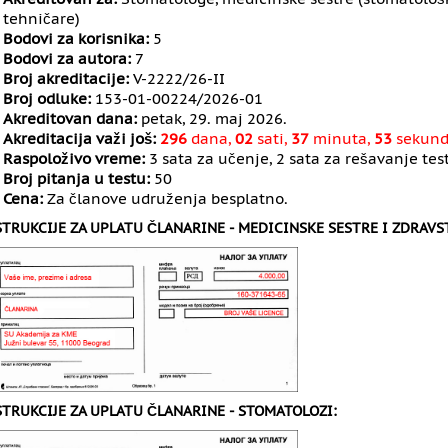
tehničare)
Bodovi za korisnika:
5
Bodovi za autora:
7
Broj akreditacije:
V-2222/26-II
Broj odluke:
153-01-00224/2026-01
Akreditovan dana:
petak, 29. maj 2026.
Akreditacija važi još:
296
dana,
02
sati,
37
minuta,
52
sekund
Raspoloživo vreme:
3 sata za učenje, 2 sata za rešavanje tes
Broj pitanja u testu:
50
Cena:
Za članove udruženja besplatno.
STRUKCIJE ZA UPLATU ČLANARINE - MEDICINSKE SESTRE I ZDRAVS
STRUKCIJE ZA UPLATU ČLANARINE - STOMATOLOZI: