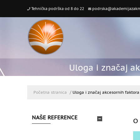
Tehnička podrška od 8 do 22
podrska@akademijazakm
Uloga i značaj a
Početna stranica
▶︎
Uloga i značaj akcesornih faktor
NAŠE REFERENCE
O