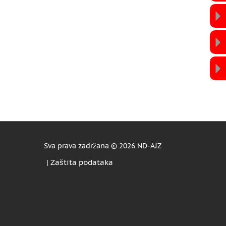
Sva prava zadržana ©
2026 ND-AJZ
|
Zaštita podataka