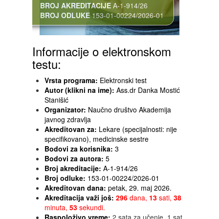
BROJ AKREDITACIJE
A-1-914/26
BROJ ODLUKE
153-01-00224/2026-01
Informacije o elektronskom
testu:
Vrsta programa:
Elektronski test
Autor (klikni na ime):
Ass.dr Danka Mostić
Stanišić
Organizator:
Naučno društvo Akademija
javnog zdravlja
Akreditovan za:
Lekare (specijalnosti: nije
specifikovano), medicinske sestre
Bodovi za korisnika:
3
Bodovi za autora:
5
Broj akreditacije:
A-1-914/26
Broj odluke:
153-01-00224/2026-01
Akreditovan dana:
petak, 29. maj 2026.
Akreditacija važi još:
296
dana,
13
sati,
38
minuta,
53
sekundi.
Raspoloživo vreme:
2 sata za učenje, 1 sat