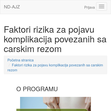
Idi
ND-AJZ
Toggl
Prijava
na
glavni
sadržaj
Faktori rizika za pojavu
komplikacija povezanih sa
carskim rezom
Početna stranica
Faktori rizika za pojavu komplikacija povezanih sa carskim
rezom
Sekcija
O PROGRAMU