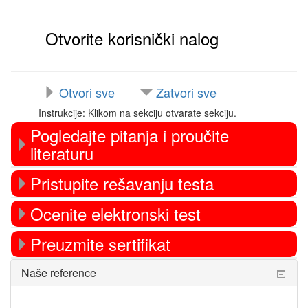
Otvorite korisnički nalog
Otvori sve
Zatvori sve
Instrukcije: Klikom na sekciju otvarate sekciju.
Pogledajte pitanja i proučite
literaturu
Pristupite rešavanju testa
Ocenite elektronski test
Preuzmite sertifikat
Preskoči
Naše reference
Naše
reference