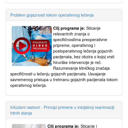
Problem gojaznosti tokom operativnog lečenja
Cilj programa je:
Sticanje
relevantnih znanja o
specifičnostima preoperativne
pripreme, operativnog i
postoperativnog lečenja gojaznih
pacijenata, bez obzira o kojoj vrsti
hirurške intervencije je reč.
Razumevanje kliničkog značaja
specifičnosti u lečenju gojaznih pacijenata. Usvajanje
savremenog pristupa u tretmanu gojaznih pacijenata tokom
operativnog lečenja.
Infuzioni rastvori - Principi primene u inicijalnoj reanimaciji
hitnih stanja
Cilj programa je:
Sticanje i