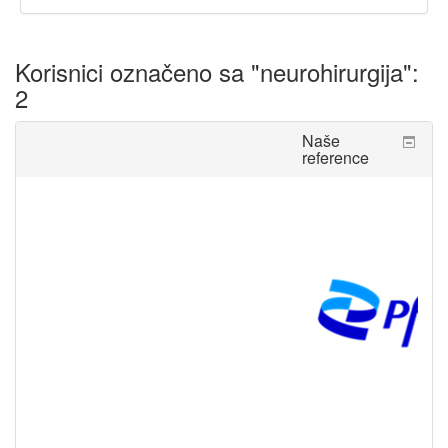
Korisnici označeno sa "neurohirurgija":
2
Preskoči
Naše
Naše
reference
reference
Dragoslava
Bojan
Jovanović
Stanojević