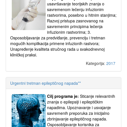
usavršavanje teorijskih znanja o
savremenom lečenju infuzionim
rastvorima, posebno u hitnim stanjima;
Razvoj pristupa zasnovanog na
savremenim principima lečenja
infuzionim rastvorima; 3.
Osposobljavanje za predviđanje, prevenciju i tretman
mogućih komplikacija primene infuzionih rastvora;
Unapređenje kvaliteta stručnog rada u svakodnevnoj
kliničkoj praksi.
Kategorija:
2017
Urgentni tretman epileptičnog napada**
Cilj programa je:
Sticanje relevantnih
znanja o epilepsiji i epileptičkim
napadima. Upoznavanje i usvajanje
savremenih preporuka za inicijalno
zbrinjavanje epileptičnog napada.
Osposobljavanje korisnika za