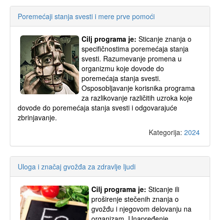
Poremećaji stanja svesti i mere prve pomoći
Cilj programa je:
Sticanje znanja o
specifičnostima poremećaja stanja
svesti. Razumevanje promena u
organizmu koje dovode do
poremećaja stanja svesti.
Osposobljavanje korisnika programa
za razlikovanje različitih uzroka koje
dovode do poremećaja stanja svesti i odgovarajuće
zbrinjavanje.
Kategorija:
2024
Uloga i značaj gvožđa za zdravlje ljudi
Cilj programa je:
Sticanje ili
proširenje stečenih znanja o
gvožđu i njegovom delovanju na
organizam. Unapređenje