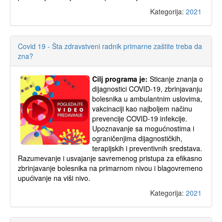
Kategorija:
2021
Covid 19 - Šta zdravstveni radnik primarne zaštite treba da
zna?
Cilj programa je:
Sticanje znanja o
dijagnostici COVID-19, zbrinjavanju
bolesnika u ambulantnim uslovima,
vakcinaciji kao najboljem načinu
prevencije COVID-19 infekcije.
Upoznavanje sa mogućnostima i
ograničenjima dijagnostičkih,
terapijskih i preventivnih sredstava.
Razumevanje i usvajanje savremenog pristupa za efikasno
zbrinjavanje bolesnika na primarnom nivou i blagovremeno
upućivanje na viši nivo.
Kategorija:
2021