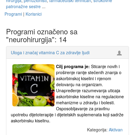
hirurgija
,
perfuzionisti
,
farmaceutski tehničari
,
strukovne
patronažne sestre
...
Programi
|
Korisnici
Programi označeno sa
"neurohirurgija": 14
Uloga i značaj vitamina C za zdravlje ljudi
Cilj programa je:
Sticanje novih i
proširenje ranije stečenih znanja o
askorbinskoj kiselini i njenom
delovanju na organizam.
Unapređenje razumevanja uticaja
askorbinske kiseline na regulacione
mehanizme u zdravlju i bolesti.
Osposobljavanje za pravilnu
upotrebu dijetoterapije i dijetetskih suplemenata koji sadrže
askorbinsku kiselinu.
Kategorija:
Aktivan