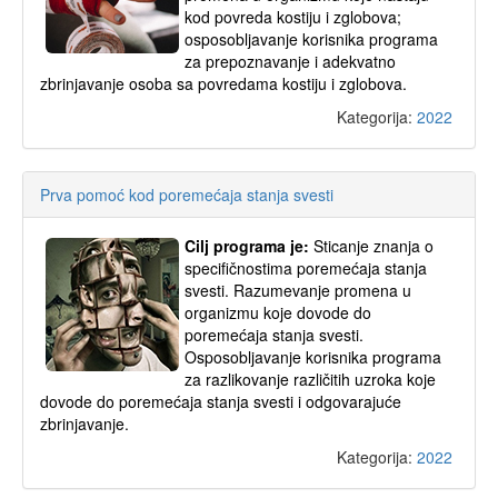
kod povreda kostiju i zglobova;
osposobljavanje korisnika programa
za prepoznavanje i adekvatno
zbrinjavanje osoba sa povredama kostiju i zglobova.
Kategorija:
2022
Prva pomoć kod poremećaja stanja svesti
Cilj programa je:
Sticanje znanja o
specifičnostima poremećaja stanja
svesti. Razumevanje promena u
organizmu koje dovode do
poremećaja stanja svesti.
Osposobljavanje korisnika programa
za razlikovanje različitih uzroka koje
dovode do poremećaja stanja svesti i odgovarajuće
zbrinjavanje.
Kategorija:
2022