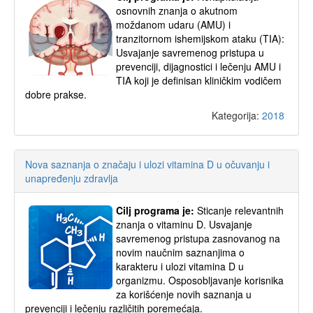
osnovnih znanja o akutnom
moždanom udaru (AMU) i
tranzitornom ishemijskom ataku (TIA):
Usvajanje savremenog pristupa u
prevenciji, dijagnostici i lečenju AMU i
TIA koji je definisan kliničkim vodičem
dobre prakse.
Kategorija:
2018
Nova saznanja o značaju i ulozi vitamina D u očuvanju i
unapređenju zdravlja
Cilj programa je:
Sticanje relevantnih
znanja o vitaminu D. Usvajanje
savremenog pristupa zasnovanog na
novim naučnim saznanjima o
karakteru i ulozi vitamina D u
organizmu. Osposobljavanje korisnika
za korišćenje novih saznanja u
prevenciji i lečenju različitih poremećaja.