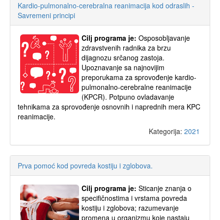
Kardio-pulmonalno-cerebralna reanimacija kod odraslih -
Savremeni principi
Cilj programa je:
Osposobljavanje
zdravstvenih radnika za brzu
dijagnozu srčanog zastoja.
Upoznavanje sa najnovijim
preporukama za sprovođenje kardio-
pulmonalno-cerebralne reanimacije
(KPCR). Potpuno ovladavanje
tehnikama za sprovođenje osnovnih i naprednih mera KPC
reanimacije.
Kategorija:
2021
Prva pomoć kod povreda kostiju i zglobova.
Cilj programa je:
Sticanje znanja o
specifičnostima i vrstama povreda
kostiju i zglobova; razumevanje
promena u organizmu koje nastaju