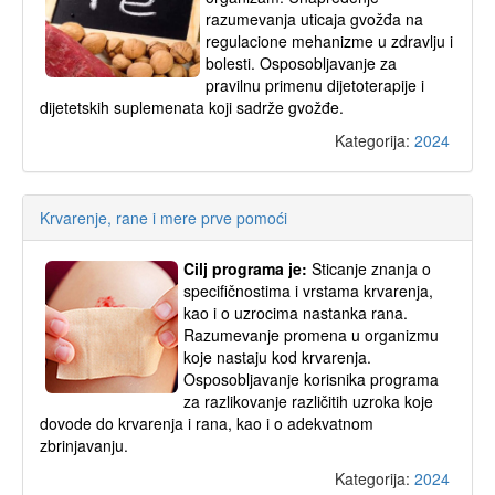
razumevanja uticaja gvožđa na
regulacione mehanizme u zdravlju i
bolesti. Osposobljavanje za
pravilnu primenu dijetoterapije i
dijetetskih suplemenata koji sadrže gvožđe.
Kategorija:
2024
Krvarenje, rane i mere prve pomoći
Cilj programa je:
Sticanje znanja o
specifičnostima i vrstama krvarenja,
kao i o uzrocima nastanka rana.
Razumevanje promena u organizmu
koje nastaju kod krvarenja.
Osposobljavanje korisnika programa
za razlikovanje različitih uzroka koje
dovode do krvarenja i rana, kao i o adekvatnom
zbrinjavanju.
Kategorija:
2024