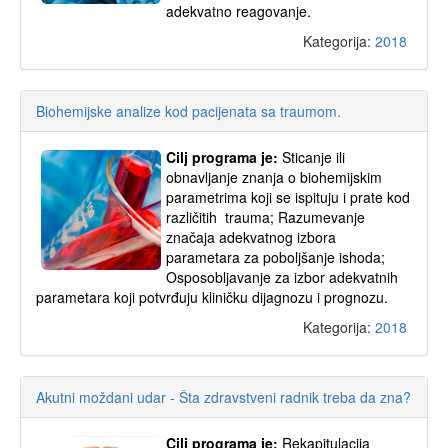
adekvatno reagovanje.
Kategorija:
2018
Biohemijske analize kod pacijenata sa traumom.
Cilj programa je:
Sticanje ili
obnavljanje znanja o biohemijskim
parametrima koji se ispituju i prate kod
različitih trauma; Razumevanje
značaja adekvatnog izbora
parametara za poboljšanje ishoda;
Osposobljavanje za izbor adekvatnih
parametara koji potvrđuju kliničku dijagnozu i prognozu.
Kategorija:
2018
Akutni moždani udar - Šta zdravstveni radnik treba da zna?
Cilj programa je:
Rekapitulacija