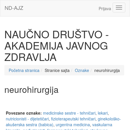
Idi
ND-AJZ
Toggl
Prijava
na
glavni
sadržaj
NAUČNO DRUŠTVO -
AKADEMIJA JAVNOG
ZDRAVLJA
Početna stranica
Stranice sajta
Oznake
neurohirurgija
neurohirurgija
Povezane oznake:
medicinske sestre - tehničari
,
lekari
,
nutricionisti - dijetetičari
,
fizioterapeutski tehničari
,
ginekološko-
akušerska sestra (babica)
,
urgentna medicina
,
vaskularna