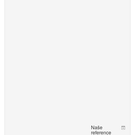
Vesna
Nataša
Dušica Đurić
Mihajlović-
Stanković
Agarsky
Vučetić
Vera Uzelac
Biljana Nikolić
Snežana Leovac
Nikola Šarić
Miroslav
Verica Stanišić
Kuburović
Naše
reference