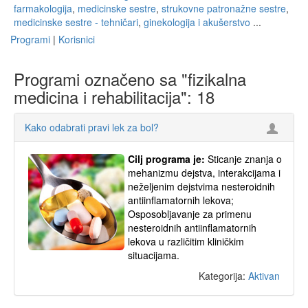
farmakologija
,
medicinske sestre
,
strukovne patronažne sestre
,
medicinske sestre - tehničari
,
ginekologija i akušerstvo
...
Programi
|
Korisnici
Programi označeno sa "fizikalna
medicina i rehabilitacija": 18
Kako odabrati pravi lek za bol?
Cilj programa je:
Sticanje znanja o
mehanizmu dejstva, interakcijama i
neželjenim dejstvima nesteroidnih
antiinflamatornih lekova;
Osposobljavanje za primenu
nesteroidnih antiinflamatornih
lekova u različitim kliničkim
situacijama.
Kategorija:
Aktivan