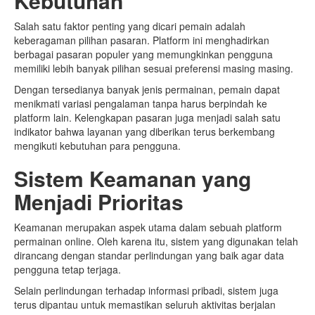
Kebutuhan
Salah satu faktor penting yang dicari pemain adalah
keberagaman pilihan pasaran. Platform ini menghadirkan
berbagai pasaran populer yang memungkinkan pengguna
memiliki lebih banyak pilihan sesuai preferensi masing masing.
Dengan tersedianya banyak jenis permainan, pemain dapat
menikmati variasi pengalaman tanpa harus berpindah ke
platform lain. Kelengkapan pasaran juga menjadi salah satu
indikator bahwa layanan yang diberikan terus berkembang
mengikuti kebutuhan para pengguna.
Sistem Keamanan yang
Menjadi Prioritas
Keamanan merupakan aspek utama dalam sebuah platform
permainan online. Oleh karena itu, sistem yang digunakan telah
dirancang dengan standar perlindungan yang baik agar data
pengguna tetap terjaga.
Selain perlindungan terhadap informasi pribadi, sistem juga
terus dipantau untuk memastikan seluruh aktivitas berjalan