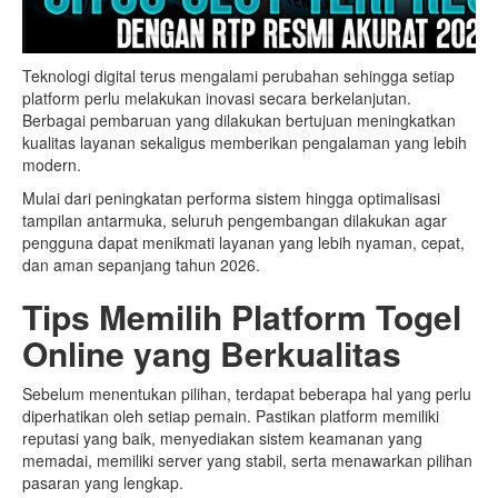
Teknologi digital terus mengalami perubahan sehingga setiap
platform perlu melakukan inovasi secara berkelanjutan.
Berbagai pembaruan yang dilakukan bertujuan meningkatkan
kualitas layanan sekaligus memberikan pengalaman yang lebih
modern.
Mulai dari peningkatan performa sistem hingga optimalisasi
tampilan antarmuka, seluruh pengembangan dilakukan agar
pengguna dapat menikmati layanan yang lebih nyaman, cepat,
dan aman sepanjang tahun 2026.
Tips Memilih Platform Togel
Online yang Berkualitas
Sebelum menentukan pilihan, terdapat beberapa hal yang perlu
diperhatikan oleh setiap pemain. Pastikan platform memiliki
reputasi yang baik, menyediakan sistem keamanan yang
memadai, memiliki server yang stabil, serta menawarkan pilihan
pasaran yang lengkap.