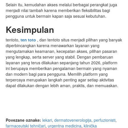
Selain itu, kemudahan akses melalui berbagai perangkat juga
menjadi nilai tambah karena memberikan fleksibilitas bagi
pengguna untuk bermain kapan saja sesuai kebutuhan.
Kesimpulan
tentoto,
ten toto
, dan tentoto situs menjadi pilihan yang banyak
diperbincangkan karena menawarkan layanan yang
mengutamakan keamanan, kecepatan akses, pilihan pasaran
yang lengkap, serta server yang stabil. Dengan pembaruan
layanan yang terus dilakukan sepanjang tahun 2026, platform
ini berupaya memberikan pengalaman bermain yang nyaman
dan modern bagi para pengguna. Memilih platform yang
terpercaya merupakan langkah penting agar setiap aktivitas
dapat dilakukan dengan lebih aman, praktis, dan memuaskan.
Povezane oznake:
lekari
,
dermatovenerologija
,
perfuzionisti
,
farmaceutski tehničari
,
urgentna medicina
,
klinička