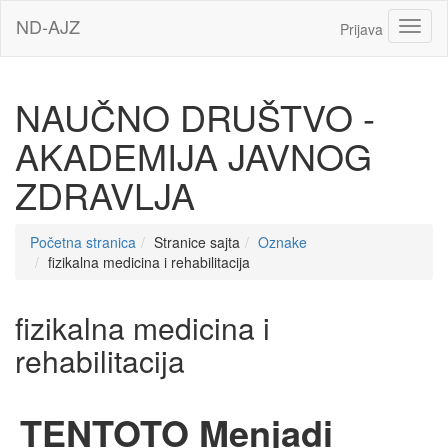
Idi
ND-AJZ
Toggl
Prijava
na
glavni
sadržaj
NAUČNO DRUŠTVO -
AKADEMIJA JAVNOG
ZDRAVLJA
Početna stranica
Stranice sajta
Oznake
fizikalna medicina i rehabilitacija
fizikalna medicina i
rehabilitacija
TENTOTO Menjadi