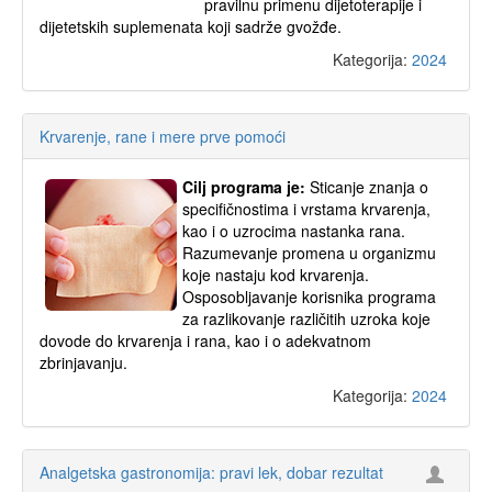
pravilnu primenu dijetoterapije i
dijetetskih suplemenata koji sadrže gvožđe.
Kategorija:
2024
Krvarenje, rane i mere prve pomoći
Cilj programa je:
Sticanje znanja o
specifičnostima i vrstama krvarenja,
kao i o uzrocima nastanka rana.
Razumevanje promena u organizmu
koje nastaju kod krvarenja.
Osposobljavanje korisnika programa
za razlikovanje različitih uzroka koje
dovode do krvarenja i rana, kao i o adekvatnom
zbrinjavanju.
Kategorija:
2024
Analgetska gastronomija: pravi lek, dobar rezultat