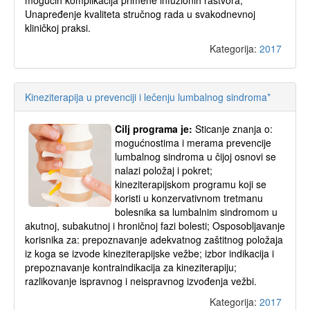
mogućih komplikacija primene infuzionih rastvora;
Unapređenje kvaliteta stručnog rada u svakodnevnoj
kliničkoj praksi.
Kategorija:
2017
Kineziterapija u prevenciji i lečenju lumbalnog sindroma*
Cilj programa je:
Sticanje znanja o:
mogućnostima i merama prevencije
lumbalnog sindroma u čijoj osnovi se
nalazi položaj i pokret;
kineziterapijskom programu koji se
koristi u konzervativnom tretmanu
bolesnika sa lumbalnim sindromom u
akutnoj, subakutnoj i hroničnoj fazi bolesti; Osposobljavanje
korisnika za: prepoznavanje adekvatnog zaštitnog položaja
iz koga se izvode kineziterapijske vežbe; izbor indikacija i
prepoznavanje kontraindikacija za kineziterapiju;
razlikovanje ispravnog i neispravnog izvođenja vežbi.
Kategorija:
2017