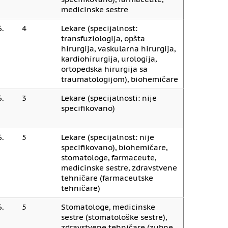
medicinske sestre
.
4
Lekare (specijalnost:
transfuziologija, opšta
hirurgija, vaskularna hirurgija,
kardiohirurgija, urologija,
ortopedska hirurgija sa
traumatologijom), biohemičare
.
3
Lekare (specijalnosti: nije
specifikovano)
.
5
Lekare (specijalnost: nije
specifikovano), biohemičare,
stomatologe, farmaceute,
medicinske sestre, zdravstvene
tehničare (farmaceutske
tehničare)
.
5
Stomatologe, medicinske
sestre (stomatološke sestre),
zdravstvene tehničare (zubne