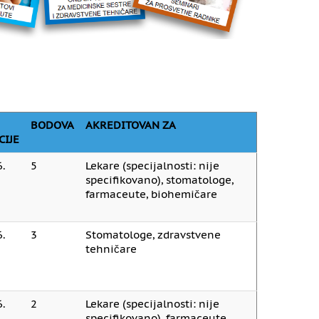
BODOVA
AKREDITOVAN ZA
CIJE
.
5
Lekare (specijalnosti: nije
specifikovano), stomatologe,
farmaceute, biohemičare
.
3
Stomatologe, zdravstvene
tehničare
.
2
Lekare (specijalnosti: nije
specifikovano), farmaceute,