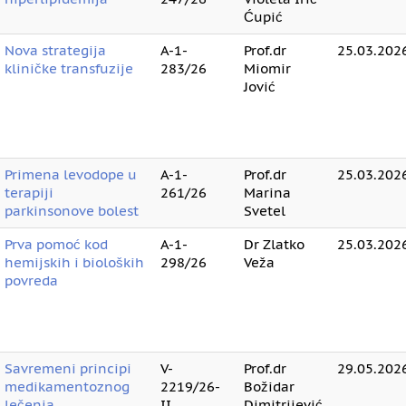
Ćupić
Nova strategija
A-1-
Prof.dr
25.03.2026
kliničke transfuzije
283/26
Miomir
Jović
Primena levodope u
A-1-
Prof.dr
25.03.2026
terapiji
261/26
Marina
parkinsonove bolest
Svetel
Prva pomoć kod
A-1-
Dr Zlatko
25.03.2026
hemijskih i bioloških
298/26
Veža
povreda
Savremeni principi
V-
Prof.dr
29.05.2026
medikamentoznog
2219/26-
Božidar
lečenja
II
Dimitrijević