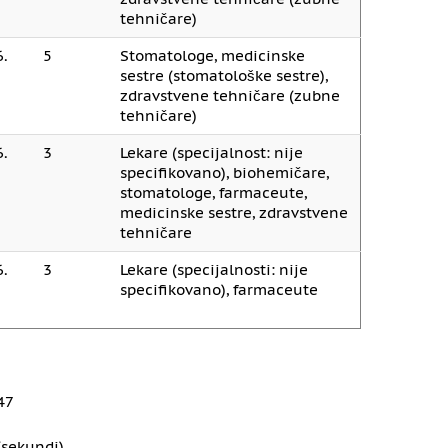
tehničare)
.
5
Stomatologe, medicinske
sestre (stomatološke sestre),
zdravstvene tehničare (zubne
tehničare)
.
3
Lekare (specijalnost: nije
specifikovano), biohemičare,
stomatologe, farmaceute,
medicinske sestre, zdravstvene
tehničare
.
3
Lekare (specijalnosti: nije
specifikovano), farmaceute
47
 (sekundi)