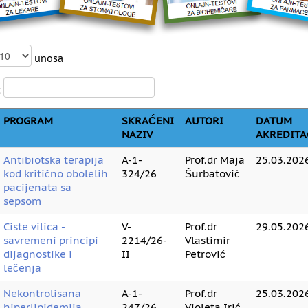
unosa
:
PROGRAM
SKRAĆENI
AUTORI
DATUM
NAZIV
AKREDITA
Antibiotska terapija
A-1-
Prof.dr Maja
25.03.2026
kod kritično obolelih
324/26
Šurbatović
pacijenata sa
sepsom
Ciste vilica -
V-
Prof.dr
29.05.2026
savremeni principi
2214/26-
Vlastimir
dijagnostike i
II
Petrović
lečenja
Nekontrolisana
A-1-
Prof.dr
25.03.2026
hiperlipidemija
247/26
Violeta Irić