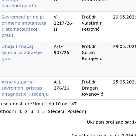
paradontopatije
Savremeni principi
V-
Prof.dr
29.05.2026
primene implantata
2217/26-
Vlastimir
u stomatološkoj
II
Petrović
praksi
Uloga i značaj
A-1-
Prof.dr
29.05.2026
selena za zdravlje
907/26
Goran
ljudi
Belojević
Acne vulgaris -
A-1-
Prof.dr
25.03.2026
savremeni pristup
276/26
Dragan
dijagnostici i lečenju
Jovanović
u se unosi u režimu 1 do 10 od 147
ethodni
1
2
3
4
5
Sledeći
Poslednji
Ukupan broj zapisa: 1
Izveštaj je kreiran za: 0.086