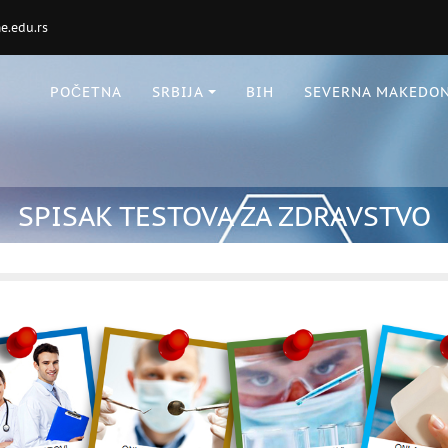
.edu.rs
POČETNA
SRBIJA
BIH
SEVERNA MAKEDON
SPISAK TESTOVA ZA ZDRAVSTVO