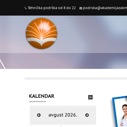
Tehnička podrška od 8 do 22
podrska@akademijazakme
KALENDAR
avgust 2026.
◀︎
▶︎